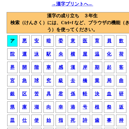
→漢字プリントへ←
漢字の成り立ち ３年生
検索（けんさく）には、Ctrl+f など、ブラウザの機能（
う）を使ってください。
ア
悪
安
暗
委
意
医
育
員
飲
院
運
泳
駅
央
横
屋
温
化
荷
界
開
階
寒
感
漢
岸
期
起
客
宮
急
球
究
級
去
橋
業
局
曲
銀
区
苦
具
君
係
軽
決
血
研
県
庫
湖
向
幸
港
号
根
祭
坂
皿
仕
使
始
指
死
詩
歯
事
持