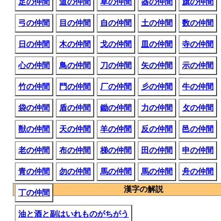
足の仲間
道の仲間
草の仲間
器の仲間
旗の仲間
弓の仲間
目の仲間
自の仲間
土の仲間
数の仲間
日の仲間
木の仲間
戈の仲間
皿の仲間
寺の仲間
心の仲間
鳥の仲間
刀の仲間
矢の仲間
示の仲間
竹の仲間
門の仲間
厂の仲間
彡の仲間
牛の仲間
袋の仲間
盾の仲間
鋤の仲間
力の仲間
攵の仲間
獣の仲間
天の仲間
羊の仲間
反の仲間
邑の仲間
老の仲間
布の仲間
梯の仲間
田の仲間
申の仲間
青の仲間
勿の仲間
馬の仲間
馬の仲間
舟の仲間
漢字の解説
丁の仲間
油と酒と副はいれものがちがう