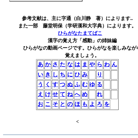
参考文献は、主に字通（白川静 著）によります.
.
また一部 藤堂明保
（学研漢和大字典）によります。
ひらがなたまてばこ
漢字の覚え方「感動」の姉妹編
ひらがなの動画ページです。ひらがなを楽しみなが
覚えましょう。
あ
か
さ
た
な
は
ま
や
ら
わ
ん
い
き
し
ち
に
ひ
み
り
う
く
す
つ
ぬ
ふ
む
ゆ
る
え
け
せ
て
ね
へ
め
れ
お
こ
そ
と
の
ほ
も
よ
ろ
を
<