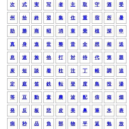
次
式
実
写
者
主
取
守
酒
受
州
拾
終
習
集
住
重
宿
所
暑
助
勝
商
昭
消
章
乗
植
深
申
真
身
進
世
整
昔
全
想
相
送
息
速
族
他
打
対
待
代
第
題
炭
短
談
着
柱
注
丁
帳
調
追
定
庭
笛
鉄
転
登
度
島
投
湯
等
豆
動
童
農
波
配
倍
箱
畑
発
反
板
悲
皮
美
鼻
筆
氷
表
病
秒
品
負
部
物
平
返
勉
放