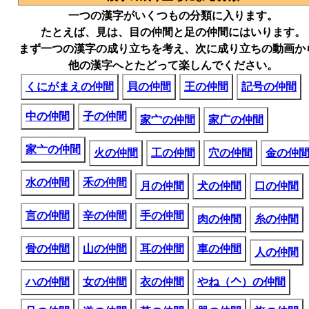
一つの漢字がいくつもの分類に入ります。
たとえば、見は、目の仲間と足の仲間にはいります。
まず一つの漢字の成り立ちを考え、次に成り立ちの動画か
他の漢字へとたどって楽しんでください。
くにがまえの仲間
貝の仲間
王の仲間
記号の仲間
中の仲間
子の仲間
家宀の仲間
家广の仲間
家亠の仲間
火の仲間
工の仲間
穴の仲間
金の仲
水の仲間
禾の仲間
月の仲間
犬の仲間
口の仲間
言の仲間
辛の仲間
手の仲間
肉の仲間
糸の仲間
骨の仲間
山の仲間
耳の仲間
車の仲間
人の仲間
ハの仲間
女の仲間
衣の仲間
やね（𠆢）の仲間