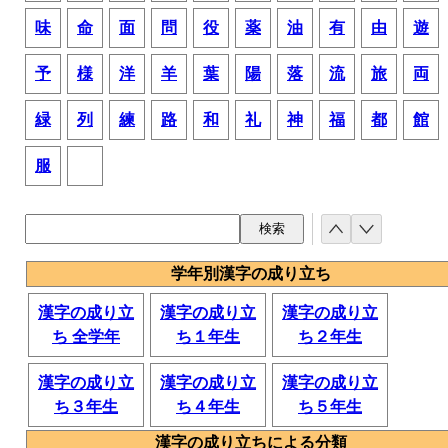
味
命
面
問
役
薬
油
有
由
遊
予
様
洋
羊
葉
陽
落
流
旅
両
緑
列
練
路
和
礼
神
福
都
館
服
学年別漢字の成り立ち
漢字の成り立
漢字の成り立
漢字の成り立
ち 全学年
ち１年生
ち２年生
漢字の成り立
漢字の成り立
漢字の成り立
ち３年生
ち４年生
ち５年生
漢字の成り立ちによる分類