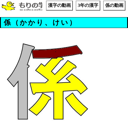
漢字の動画
3年の漢字
係の動画
係（かかり、けい）