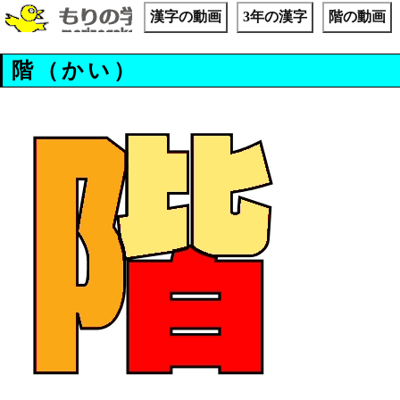
漢字の動画
3年の漢字
階の動画
階（かい）