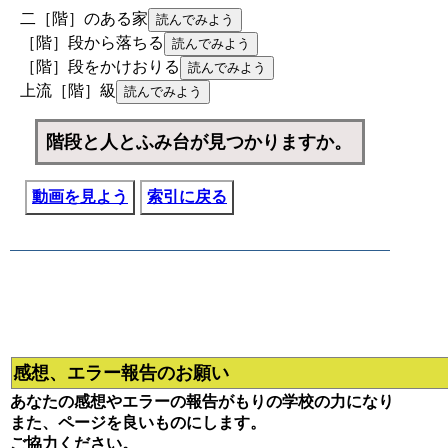
二［階］のある家
［階］段から落ちる
［階］段をかけおりる
上流［階］級
階段と人とふみ台が見つかりますか。
動画を見よう
索引に戻る
感想、エラー報告のお願い
あなたの感想やエラーの報告がもりの学校の力になり
また、ページを良いものにします。
ご協力ください。