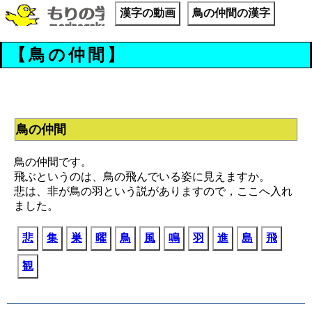
漢字の動画
鳥の仲間の漢字
【鳥の仲間】
鳥の仲間
鳥の仲間です。
飛ぶというのは、鳥の飛んでいる姿に見えますか。
悲は、非が鳥の羽という説がありますので，ここへ入れ
ました。
悲
集
巣
曜
鳥
風
鳴
羽
進
島
飛
観