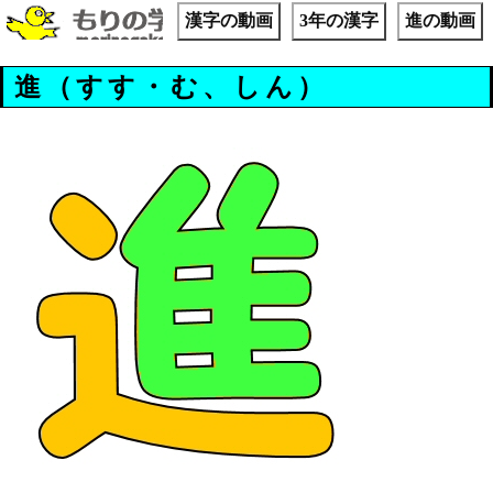
漢字の動画
3年の漢字
進の動画
進（すす・む、しん）