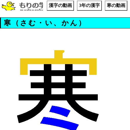
漢字の動画
3年の漢字
寒の動画
寒（さむ・い、かん）