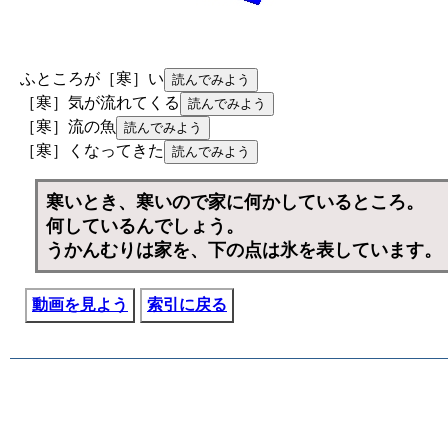
ふところが［寒］い
［寒］気が流れてくる
［寒］流の魚
［寒］くなってきた
寒いとき、寒いので家に何かしているところ。
何しているんでしょう。
うかんむりは家を、下の点は氷を表しています。
動画を見よう
索引に戻る