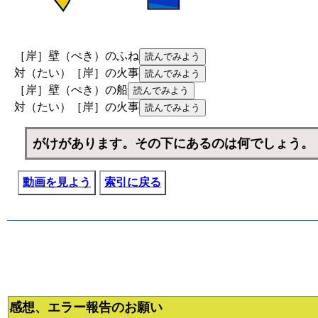
［岸］壁（ぺき）のふね
対（たい）［岸］の火事
［岸］壁（ぺき）の船
対（たい）［岸］の火事
がけがあります。その下にあるのは何でしょう。
動画を見よう
索引に戻る
感想、エラー報告のお願い