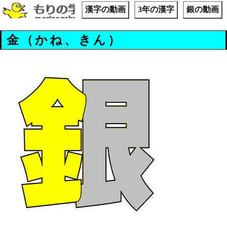
漢字の動画
3年の漢字
銀の動画
金（かね、きん）