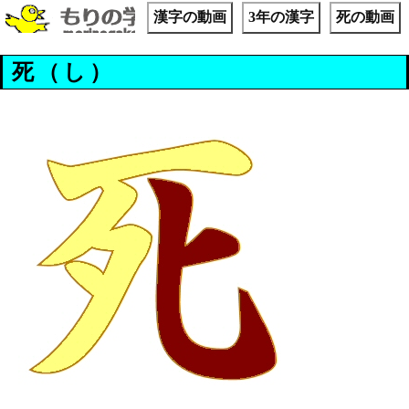
漢字の動画
3年の漢字
死の動画
死（し）