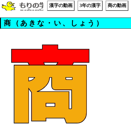
漢字の動画
3年の漢字
商の動画
商（あきな・い、しょう）