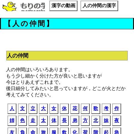
漢字の動画
人の仲間の漢字
【人の仲間】
人の仲間
人の仲間はいろいろあります。
もう少し細かく分けた方が良いと思いますが
今はとりあえずこれまで。
後日細分してみたいと思っていますが，どこが火とだか
考えてみてください。
人
文
立
大
女
休
花
何
歌
考
作
姉
色
走
太
体
長
弟
方
北
妹
夜
友
負
命
旅
服
飲
化
荷
階
起
急