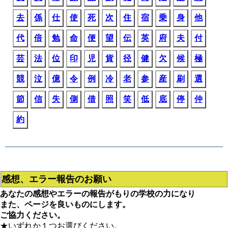
去
係
仕
使
死
次
住
宿
乗
身
他
代
倍
勉
命
便
望
伝
英
府
夫
付
芸
法
位
印
児
貨
径
健
欠
候
極
競
泣
億
令
例
冷
老
参
産
刷
選
節
信
失
側
借
照
笑
低
底
停
仲
約
感想、エラー報告のお願い
あなたの感想やエラーの報告がもりの学校の力になり
また、ページを良いものにします。
ご協力ください。
★いずれか１つお選びください。