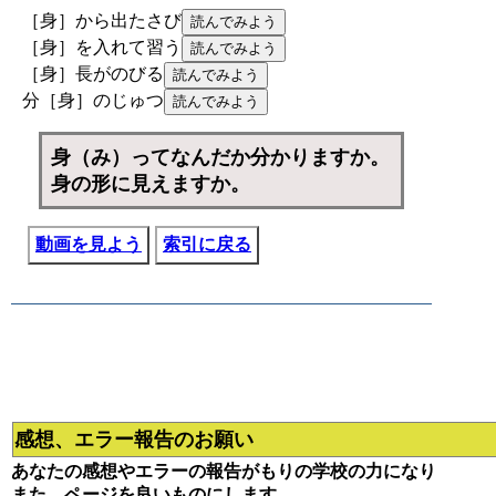
［身］から出たさび
［身］を入れて習う
［身］長がのびる
分［身］のじゅつ
身（み）ってなんだか分かりますか。
身の形に見えますか。
動画を見よう
索引に戻る
感想、エラー報告のお願い
あなたの感想やエラーの報告がもりの学校の力になり
また、ページを良いものにします。