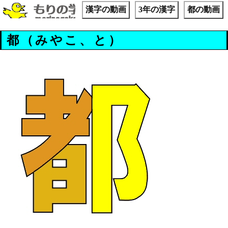
漢字の動画
3年の漢字
都の動画
都（みやこ、と）