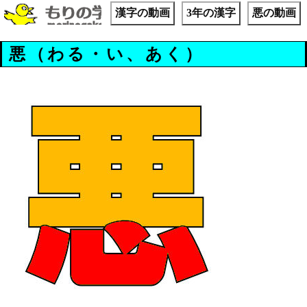
漢字の動画
3年の漢字
悪の動画
悪（わる・い、あく）