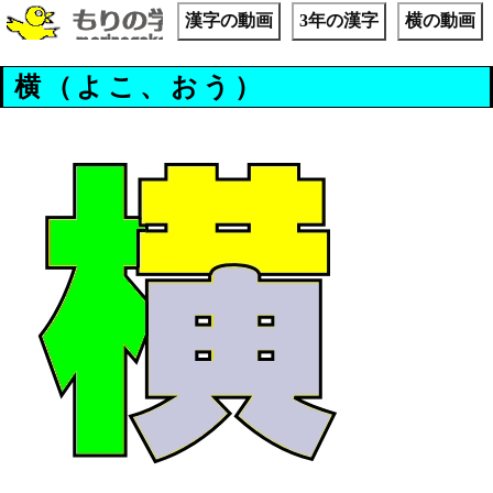
漢字の動画
3年の漢字
横の動画
横（よこ、おう）