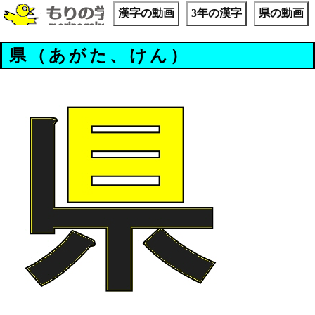
漢字の動画
3年の漢字
県の動画
県（あがた、けん）