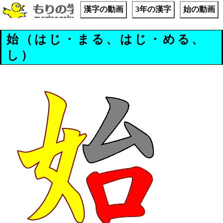
漢字の動画
3年の漢字
始の動画
始（はじ・まる、はじ・める、
し）