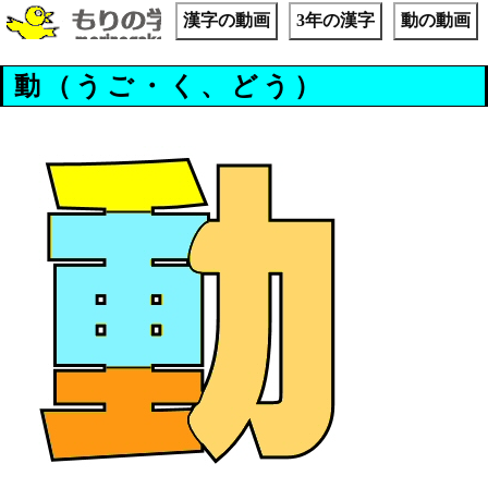
漢字の動画
3年の漢字
動の動画
動（うご・く、どう）