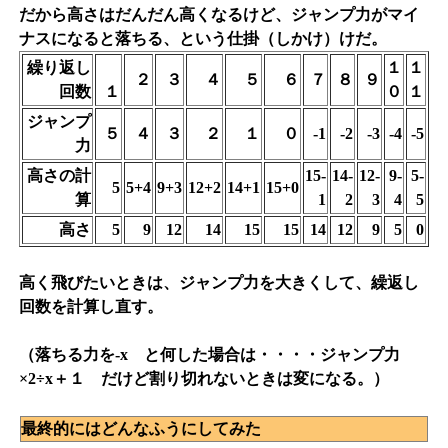
だから高さはだんだん高くなるけど、ジャンプ力がマイ
ナスになると落ちる、という仕掛（しかけ）けだ。
繰り返し
１
１
２
３
４
５
６
７
８
９
回数
１
０
１
ジャンプ
５
４
３
２
１
０
-1
-2
-3
-4
-5
力
高さの計
15-
14-
12-
9-
5-
5
5+4
9+3
12+2
14+1
15+0
算
1
2
3
4
5
高さ
5
9
12
14
15
15
14
12
9
5
0
高く飛びたいときは、ジャンプ力を大きくして、繰返し
回数を計算し直す。
（落ちる力を-x と何した場合は・・・・ジャンプ力
×2÷x＋１ だけど割り切れないときは変になる。）
最終的にはどんなふうにしてみた