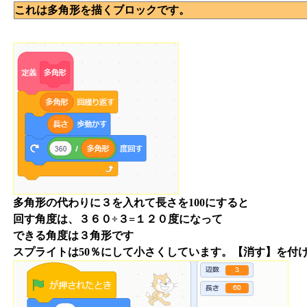
これは多角形を描くブロックです。
多角形の代わりに３を入れて長さを100にすると
回す角度は、３６０÷３=１２０度になって
できる角度は３角形です
スプライトは50％にして小さくしています。【消す】を付