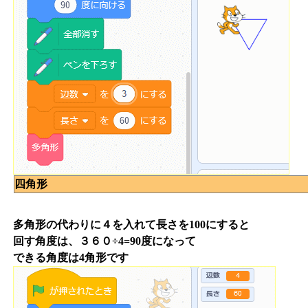
四角形
多角形の代わりに４を入れて長さを100にすると
回す角度は、３６０÷4=90度になって
できる角度は4角形です