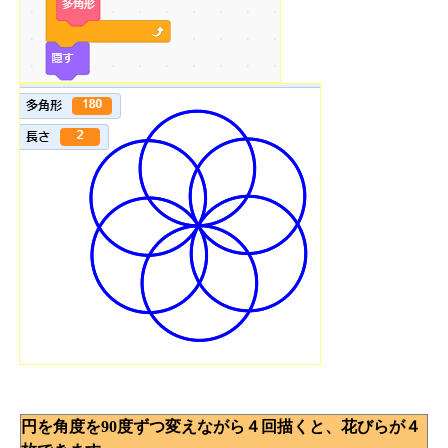
円を角度を90度ずつ変えながら４回描くと、花びらが４