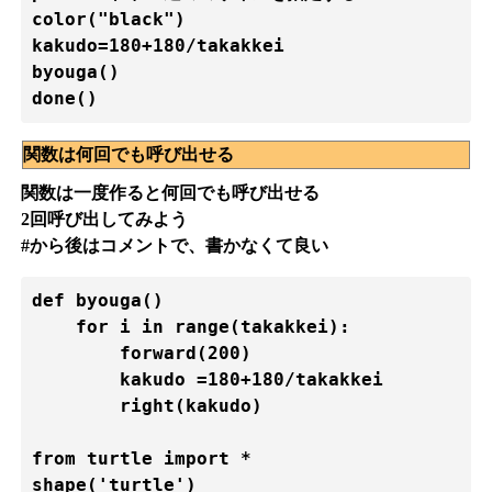
color("black")

kakudo=180+180/takakkei

byouga()

done()
関数は何回でも呼び出せる
関数は一度作ると何回でも呼び出せる
2回呼び出してみよう
#から後はコメントで、書かなくて良い
def byouga()

    for i in range(takakkei):

        forward(200)

        kakudo =180+180/takakkei

        right(kakudo)

from turtle import *

shape('turtle')
