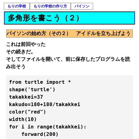
もりの学校
もりの学校の作り方
パイソン
多角形を書こう（２）
パイソンの始め方（その２） アイドルを立ち上げよう
これは前回やった
その続きだ。
そしてファイルを開いて、前に保存したプログラムを読
み出そう
from turtle import *

shape('turtle')

takakkei=37

kakudo=180+180/takakkei

color("red")

width(10)

for i in range(takakkei):

    forward(200)
