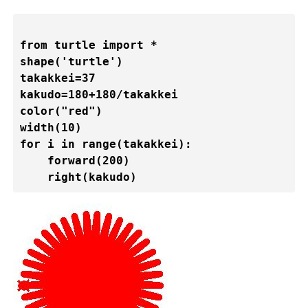
from turtle import *

shape('turtle')

takakkei=37

kakudo=180+180/takakkei

color("red")

width(10)

for i in range(takakkei):

    forward(200)

    right(kakudo)