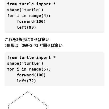
from turtle import *

shape('turtle')

for i in range(4):

    forward(100)

これを5角形に直せば良い
5角形は 360÷5=72 ど回せば良い
from turtle import *

shape('turtle')

for i in range(5):

    forward(100)
