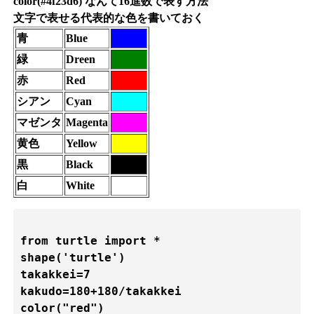
color(#4f23d6)
なんて16進数で表す方法
文字で表せる代表的な色を書いておく
青
Blue
緑
Dreen
赤
Red
シアン
Cyan
マゼンタ
Magenta
黄色
Yellow
黒
Black
白
White
from turtle import *

shape('turtle')

takakkei=7

kakudo=180+180/takakkei

color("red")
