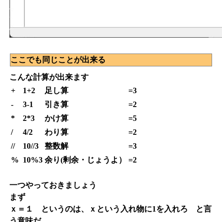
ここでも同じことが出来る
こんな計算が出来ます
+
1+2
足し算
=3
-
3-1
引き算
=2
*
2*3
かけ算
=5
/
4/2
わり算
=2
//
10//3
整数解
=3
%
10%3
余り(剰余・じょうよ）
=2
一つやっておきましょう
まず
ｘ＝１ というのは、ｘという入れ物に1を入れろ と言
う意味だ。