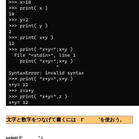
文字と数字をつなげて書くには f' 'を使おう。
print( f‘ ’ )