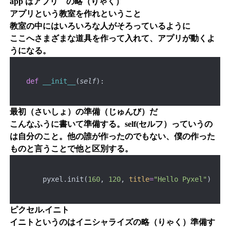
app はアプリ の略（りゃく）
アプリという教室を作れということ
教室の中にはいろいろな人がそろっているように
ここへさまざまな道具を作って入れて、アプリが動くよ
うになる。
def
__init__
(
self
):
最初（さいしょ）の準備（じゅんび）だ
こんなふうに書いて準備する。self(セルフ）っていうの
は自分のこと。他の誰が作ったのでもない、僕の作った
ものと言うことで他と区別する。
        pyxel.init(
160
, 
120
, 
title
=
"Hello Pyxel"
)
ピクセル.イニト
イニトというのはイニシャライズの略（りゃく）準備す