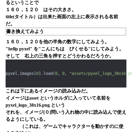
るということで
１６０，１２０ はその大きさ。
title(タイトル）は出来た画面の左上に表示される名前
だ。
書き換えてみよう
１６０，１２０を他の半角の数字にしてみよう。
"hellp pyxel" を"こんにちは ぴくせる"にしてみよう。
そして 右上の三角を押すとどうかわるだろうか。
pyxel.images[
0
].load(
0
, 
0
, 
"assets/pyxel_logo_38x16.p
これは下にあるイメージの読み込みだ。
イメージはasset というホルダに入っていて名前を
pyxel_logo_38x16.png という
それを、イメージ[０]問いう入れ物の中に読み込んで使え
るようにしている。
（これは、ゲームでキャラクターを動かすのに使