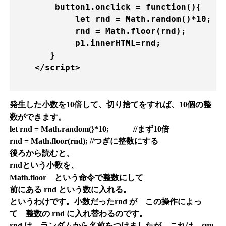
        button1.onclick = function(){

            let rnd = Math.random()*10;  
            rnd = Math.floor(rnd);      
            p1.innerHTML=rnd;

       }

    </script> 

発生した小数を10倍して、切り捨てをすれば、10個の整
数ができます。
let rnd = Math.random(}*10; //まず10倍
rnd = Math.floor(rnd); //つぎに整数にする
後ろから読むと、
rndという小数を、
Math.floor という命令で整数にして
前にある rnd という数に入れる。
というわけです。小数だったrnd が この操作によっ
て 整数の rnd に入れ替わるのです。
rnd は ランダムから名前をつけましたが、これは、suu