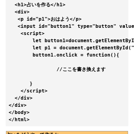
  <h1>占いを作る</h1>

  <div>

   <p id="p1">おはよう</p>

   <input id="button1" type="button" 
    <script>

        let button1=document.getElementByI
        let p1 = document.getElementById("
        button1.onclick = function(){

                //ここを書き換えます

       }

    </script> 

  </div>

</div>

</body>
