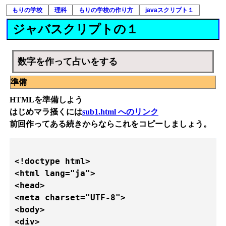
もりの学校
理科
もりの学校の作り方
javaスクリプト１
ジャバスクリプトの１
数字を作って占いをする
準備
HTMLを準備しよう
はじめマラ掻くには
sub1.html へのリンク
前回作ってある続きからならこれをコピーしましょう。
<!doctype html>

<html lang="ja">

<head>

<meta charset="UTF-8">

<body>

<div>
