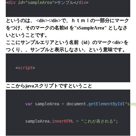
<
div
id
=
"sampleArea"
>サンプル</
div
>
というのは、 <div></div>で、ｈｔｍｌの一部分にマーク
をつけ、そのマークの名前id を"sSampleArea" としなさ
いということです。
ここにサンプルエリアという名前（id）のマーク<div>を
つくり、、サンプルと表示しなさい、という意味です。
    <
script
>
ここからjavaスクリプトですということ
var
 sampleArea 
=
 document.
getElementById
(
"sam
        sampleArea.
innerHTML
=
"これが表される"
;