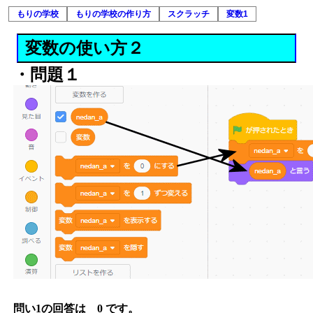
もりの学校
もりの学校の作り方
スクラッチ
変数1
変数の使い方２
・問題１
問い1の回答は 0 です。