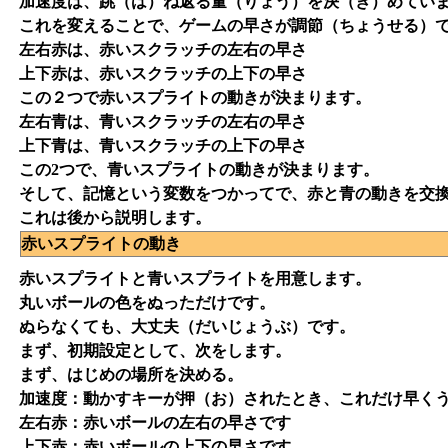
加速度は、跳（は）ね返る量（りょう）を決（き）めてい
これを変えることで、ゲームの早さが調節（ちょうせる）
左右赤は、赤いスクラッチの左右の早さ
上下赤は、赤いスクラッチの上下の早さ
この２つで赤いスプライトの動きが決まります。
左右青は、青いスクラッチの左右の早さ
上下青は、青いスクラッチの上下の早さ
この2つで、青いスプライトの動きが決まります。
そして、記憶という変数をつかってで、赤と青の動きを交
これは後から説明します。
赤いスプライトの動き
赤いスプライトと青いスプライトを用意します。
丸いボールの色をぬっただけです。
ぬらなくても、大丈夫（だいじょうぶ）です。
まず、初期設定として、次をします。
まず、はじめの場所を決める。
加速度：動かすキーが押（お）されたとき、これだけ早く
左右赤：赤いボールの左右の早さです
上下赤：赤いボールの上下の早さです