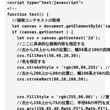
<script type="text/javascript">

<!--

function test() {

  //描画コンテキストの取得

  let canvas = document.getElementById('sa
  if (canvas.getContext ) {

    let cvs = canvas.getContext('2d');

    //ここに具体的な描画内容を指定する

    //左から20上から40の位置に、幅50高さ100の四
    cvs.fillRect(50,40,20,30);

    //色を指定する

    cvs.strokeStyle = 'rgb(00,00,255)';
    //左から200上から80の位置に、幅100高さ50の
    cvs.strokeRect(80,20,100,50);

    cvs.fillStyle = 'rgb(255,00,00)'; 
    //左から150上から75の位置に、半径60の半円を
    cvs.arc(150,85,40,Math.PI*1,Math.PI*1.