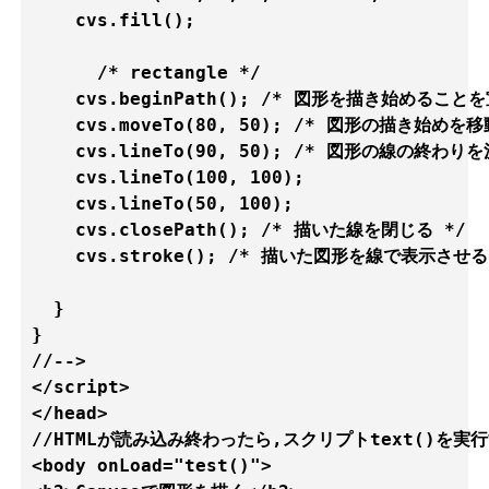
    cvs.fill();

      /* rectangle */

    cvs.beginPath(); /* 図形を描き始めることを
    cvs.moveTo(80, 50); /* 図形の描き始めを移動
    cvs.lineTo(90, 50); /* 図形の線の終わりを
    cvs.lineTo(100, 100);

    cvs.lineTo(50, 100);

    cvs.closePath(); /* 描いた線を閉じる */

    cvs.stroke(); /* 描いた図形を線で表示させる *
  }

}

//-->

</script>

</head>

//HTMLが読み込み終わったら,スクリプトtext()を実行
<body onLoad="test()">
