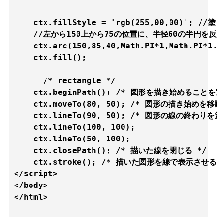
    ctx.fillStyle = 'rgb(255,00,00)'; 
    //左から150上から75の位置に、半径60の半円を
    ctx.arc(150,85,40,Math.PI*1,Math.PI*1.
    ctx.fill();

      /* rectangle */

    ctx.beginPath(); /* 図形を描き始めることを
    ctx.moveTo(80, 50); /* 図形の描き始めを移動
    ctx.lineTo(90, 50); /* 図形の線の終わりを
    ctx.lineTo(100, 100);

    ctx.lineTo(50, 100);

    ctx.closePath(); /* 描いた線を閉じる */

    ctx.stroke(); /* 描いた図形を線で表示させる 
</script>    

</body>

</html>
