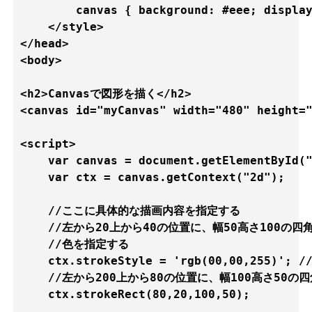
    	canvas { background: #eee; display: block; margin: 0 auto; }

    </style>

</head>

<body>

<h2>Canvasで図形を描く</h2>

<canvas id="myCanvas" width="480" height="
<script>

    var canvas = document.getElementById("
    var ctx = canvas.getContext("2d");

    //ここに具体的な描画内容を指定する

    //左から20上から40の位置に、幅50高さ100の四
    //色を指定する

    ctx.strokeStyle = 'rgb(00,00,255)';
    //左から200上から80の位置に、幅100高さ50の
    ctx.strokeRect(80,20,100,50);
