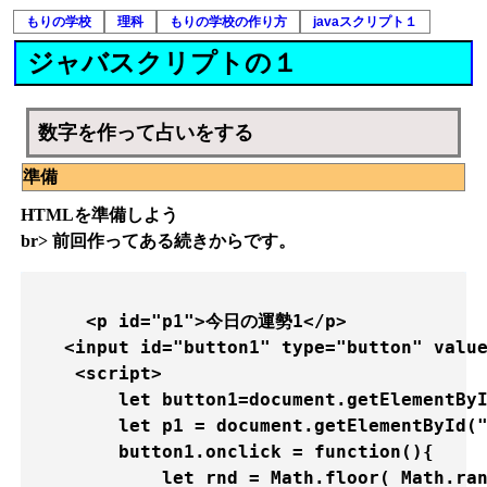
もりの学校
理科
もりの学校の作り方
javaスクリプト１
ジャバスクリプトの１
数字を作って占いをする
準備
HTMLを準備しよう
br> 前回作ってある続きからです。
     <p id="p1">今日の運勢1</p>

   <input id="button1" type="button" v
    <script>

        let button1=document.getElementByI
        let p1 = document.getElementById("
        button1.onclick = function(){

            let rnd = Math.floor( Math.ran