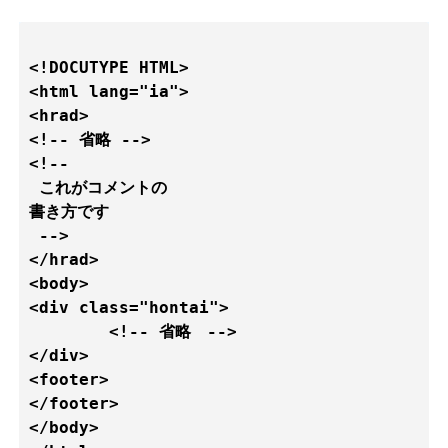
<!DOCUTYPE HTML>

<html lang="ia">

<hrad>

<!-- 省略 -->

<!--

 これがコメントの

書き方です

 -->

</hrad>

<body>

<div class="hontai">

	<!-- 省略　-->

</div>

<footer>

</footer>	

</body>        
