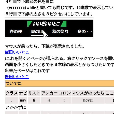
４行目で下線部の色を白に
（
whiteと書いても同じです。16進数で表示し
#FFFFFFは
５行目で下線の太さを３ピクセルにしています。
マウスが乗ったら、下線が表示されました。
飯田いいとこ
(これを開くとページが見られる。右クリックでソースを開いて
画面を小さくしたときでる３本線の表示とかもつけたいで
出来たページはこれです
飯田いいとこ
ついでに
クラス
ナビ
リスト
アンカー
コロン
マウスがのったら
ここ
.
nav
li
a
:
hover
とかかずに