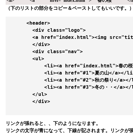
<li>
<a
href="index.html"
>
春の桜
</
（下のリストの部分をコピー＆ペーストしてもいいです。
      <header>

        <div class="logo">

        <a href="index.html"><img src="t
        </div>

        <div class="nav">

        <ul>      

            <li><a href="index.html">春の桜<
            <li><a href="#1">夏の山</a></li>
            <li><a href="#2">秋の祭り</a></l
            <li><a href="#3">冬の・・</a></l
        </ul>

        </div>

リンクが張れると、、下のようになります。
リンクの文字が青になって、下線が記されます。リンクが