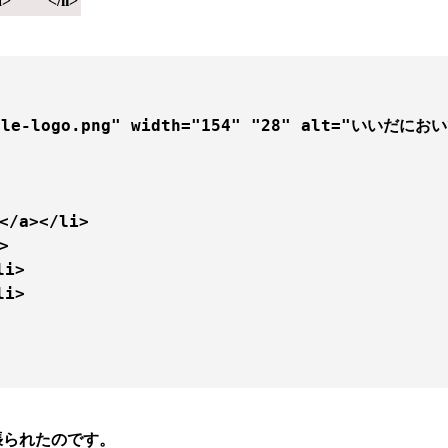
a>
</li>
）
itle-logo.png" width="154" "28" alt="いいだにおい
/a></li>



i>                

i>

張られたのです。