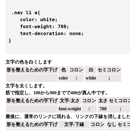
 .nav li a{

    color: white;    

    font-weight: 700;

    text-decoration: none;

}

文字の色を白くします
形を整えるための字下げ
色
コロン
白
セミコロン
coler
：
w
hite
；
文字を太くします。
筋で指定し、100から900までで400が真ん中です。
形を整えるための字下げ
文字-太さ
コロン
太さ
セミコロ
font-weight
：
700
；
最後に、通常のリンクに現れる、リンクの下線を消しまし
形を整えるための字下げ
文字-下線
コロン
なし
セミ