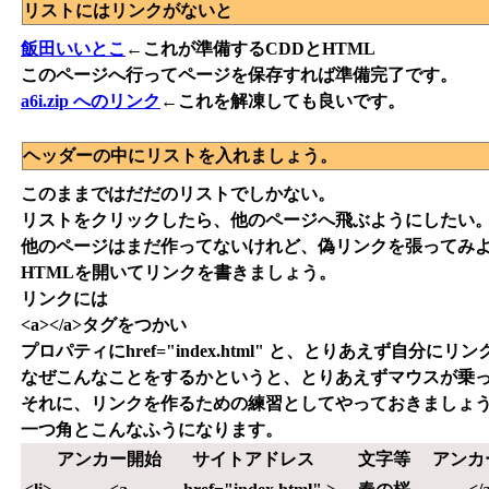
リストにはリンクがないと
飯田いいとこ
←これが準備するCDDとHTML
このページへ行ってページを保存すれば準備完了です。
a6i.zip へのリンク
←これを解凍しても良いです。
ヘッダーの中にリストを入れましょう。
このままではだだのリストでしかない。
リストをクリックしたら、他のページへ飛ぶようにしたい
他のページはまだ作ってないけれど、偽リンクを張ってみ
HTMLを開いてリンクを書きましょう。
リンクには
<a></a>タグをつかい
プロパティにhref="index.html" と、とりあえず自
なぜこんなことをするかというと、とりあえずマウスが乗
それに、リンクを作るための練習としてやっておきましょ
一つ角とこんなふうになります。
アンカー開始
サイトアドレス
文字等
アンカ