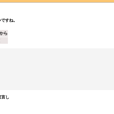
いですね。
から
{
宣言し