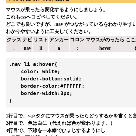
マウスが乗ったら変化するようにしましょう。
これもcssへコピペしてください。
どこでも良いですが、.nav がつながっているをわかりやす
わかりやすいように工夫してください。
クラス
ナビ
リスト
アンカー
コロン
マウスがのったら
ここ
.
nav
li
a
:
hover
.nav li a:hover{

    color: white;

    border-bottom:solid;

    border-color:#FFFFFF;

    border-width:3px;

} 
1行目で、<a>タグにマウスが乗ったらどうするかを書くと
2行目で、色は白に（代えれば色が変わります。）
3行目で、下線を一本線でひょじするようにし