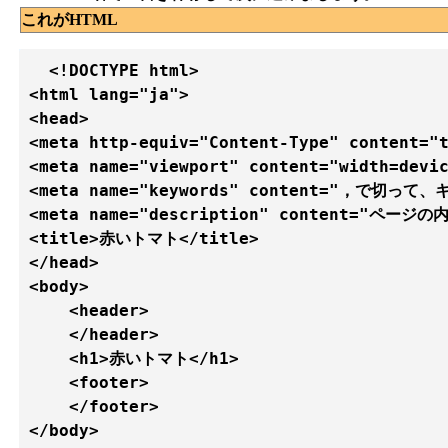
これがHTML
  <!DOCTYPE html>

<html lang="ja">

<head>

<meta http-equiv="Content-Type" content="t
<meta name="viewport" content="width=devic
<meta name="keywords" content="，で切って
<meta name="description" content="ページ
<title>赤いトマト</title>

</head>

<body>

    <header>

    </header> 

    <h1>赤いトマト</h1>

    <footer>

    </footer>

</body>
