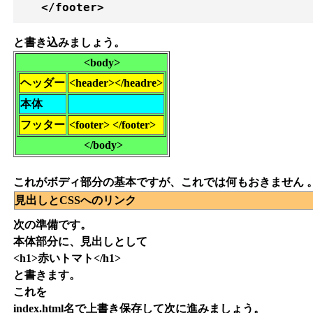
と書き込みましょう。
<body>
ヘッダー
<header></headre>
本体
フッター
<footer> </footer>
</body>
これがボディ部分の基本ですが、これでは何もおきません 
見出しとCSSへのリンク
次の準備です。
本体部分に、見出しとして
<h1>赤いトマト</h1>
と書きます。
これを
index.html名で上書き保存して次に進みましょう。