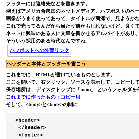
フッターには連絡先などを書きます。
例えばアメリカ合衆国のネットメディア、ハフポストのペ
画像がうまく使ってあって、タイトルが簡潔で、見ようか
これで売ってるんだから当たり前かもしれないけど、良く
ネットに興味のある人に文章を書かせるアルバイトがあり
そういう採用のある時代なんですね。
ハフポストへの外部リンク
ヘッダーと本体とフッターを書こう
これまでに、HTMLが書けているものとします。
ここを開いて、右クリック、ソースを表示して、コピーして、エ
保存場所は、ディスクトップに「main」 というフォルダ
これまでに作ったもの：コピー用
そして、<body>と<body>の間に
  <header>

   </header>

   <footer>
