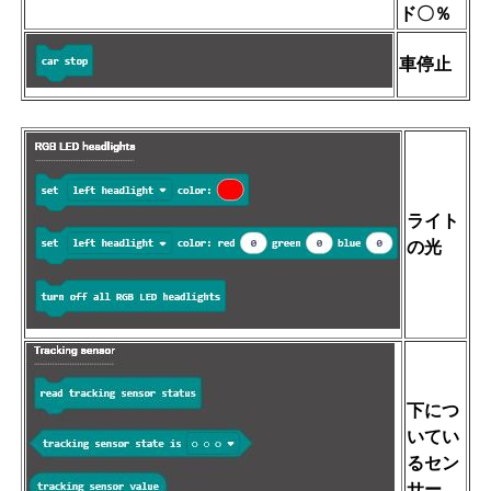
ド〇％
車停止
ライト
の光
下につ
いてい
るセン
サー