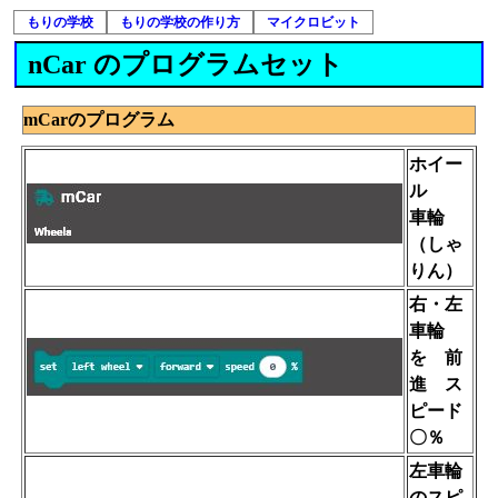
もりの学校
もりの学校の作り方
マイクロビット
nCar のプログラムセット
mCarのプログラム
ホイー
ル
車輪
（しゃ
りん）
右・左
車輪
を 前
進 ス
ピード
〇％
左車輪
のスピ