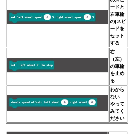
ードと
右車輪
の[スピ
ードを
セット
する
右
（左）
の車輪
を止め
る
わから
ない
やって
みてく
ださい