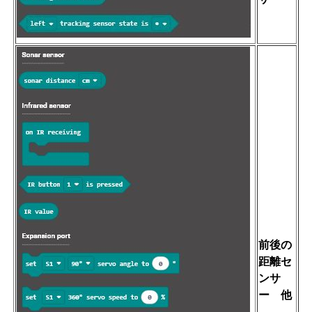
前後の
距離セ
ンサ
ー 他