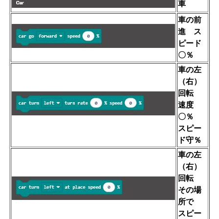
車
車の前
進 ス
ピード
〇％
車の左
（右）
回転
速度
〇％
スピー
ド守％
車の左
（右）
回転
その場
所で
スピー