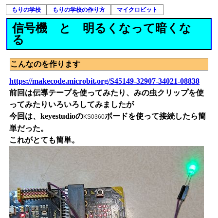
もりの学校
もりの学校の作り方
マイクロビット
信号機 と 明るくなって暗くな
る
こんなのを作ります
https://makecode.microbit.org/S45149-32907-34021-08838
前回は伝導テープを使ってみたり、みの虫クリップを使
ってみたりいろいろしてみましたが
今回は、keyestudioの
ボードを使って接続したら簡
KS0360
単だった。
これがとても簡単。