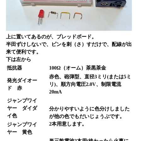
上に置いてあるのが、ブレッドボード。
半田ずけしないで、ピンを刺（さ）すだけで、配線が出
来て便利です。
下は左から
抵抗器
100Ω（オーム）茶黒茶金
赤色、砲弾型、直径3ミリ(または5ミ
発光ダイオー
リ)、順方向電圧2.0V、制限電流
ド 赤
20mA
ジャンプワイ
ヤー ダイダ
分かりやすいように色分けしました
イ色
が他の色でもだいじょうぶです。
2本用意します。
ジャンプワイ
ヤー 黄色
単三乾電池2本用(
終わったら火事に