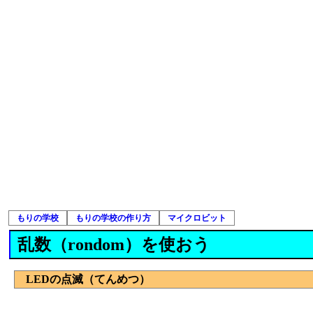
もりの学校
もりの学校の作り方
マイクロビット
乱数（rondom）を使おう
LEDの点滅（てんめつ）