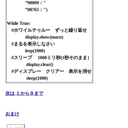
”90009："
”08765：")
While True:
#ホワイルテゥルー ずっと繰り返せ
display.show(maru)
#まるを表示しなさい
leep(1000)
#スリープ 1000ミリ秒(1秒そのまま）
display.clear()
#ディスプレー クリアー 表示を消せ
sleep(1000)
次は １から９まで
おまけ