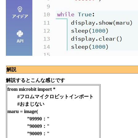
解説
解説するとこんな感じです
from microbit import *
#フロムマイクロビットインポート
#おまじない
maru = image(
”09990："
”90009："
”90009："