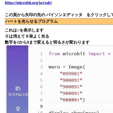
https://microbit.org/ja/code/
この頁から矢印の先の パイソンエディッタ をクリックし
ハートを光らせるプログラム
これは○を表示します
０は消えて９発よく光る
数字を1から9まで変えると明るさが変わります