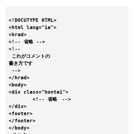
<!DOCUTYPE HTML>

<html lang="ia">

<hrad>

<!-- 省略 -->

<!--

 これがコメントの

書き方です

 -->

</hrad>

<body>

<div class="hontai">

	<!-- 省略　-->

</div>

<footer>

</footer>	

</body>        
