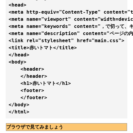
<head>

<meta http-equiv="Content-Type" content="t
<meta name="viewport" content="width=devic
<meta name="keywords" content="，で切って
<meta name="description" content="ページ
<link rel="stylesheet" href="main.css">  
<title>赤いトマト</title>

</head>

<body>

    <header>

    </header> 

    <h1>赤いトマト</h1>

    <footer>

    </footer>

</body>

</html>
ブラウザで見てみましょう