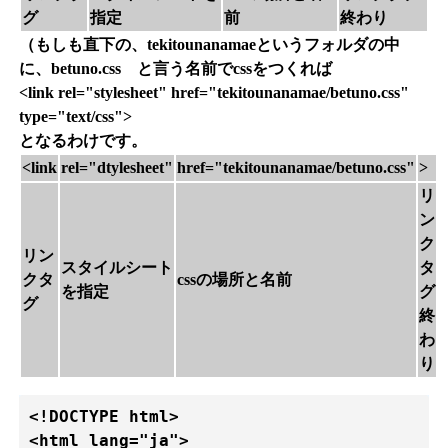
グ
指定
前
終わり
（もしも直下の、tekitounanamaeというフォルダの中
に、betuno.css と言う名前でcssをつくれば
<link rel="stylesheet" href="tekitounanamae/betuno.css"
type="text/css">
となるわけです。
<link
rel="dtylesheet"
href="tekitounanamae/betuno.css"
>
リ
ン
ク
リン
スタイルシート
タ
クタ
cssの場所と名前
を指定
グ
グ
終
わ
り
<!DOCTYPE html>

<html lang="ja">
