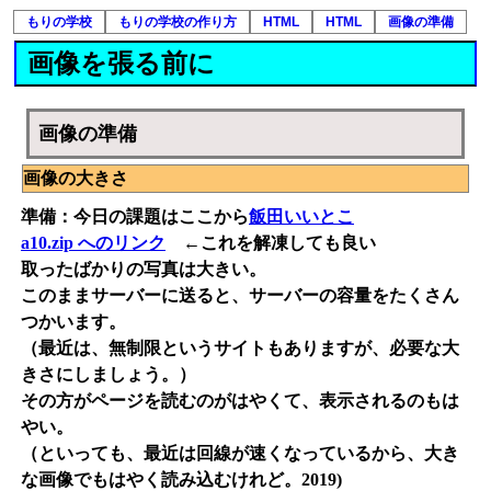
もりの学校
もりの学校の作り方
HTML
HTML
画像の準備
画像を張る前に
画像の準備
画像の大きさ
準備：今日の課題はここから
飯田いいとこ
a10.zip へのリンク
←これを解凍しても良い
取ったばかりの写真は大きい。
このままサーバーに送ると、サーバーの容量をたくさん
つかいます。
（最近は、無制限というサイトもありますが、必要な大
きさにしましょう。）
その方がページを読むのがはやくて、表示されるのもは
やい。
（といっても、最近は回線が速くなっているから、大き
な画像でもはやく読み込むけれど。2019)