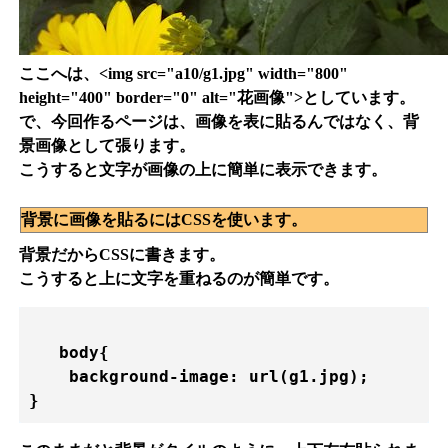
ここへは、<img src="a10/g1.jpg" width="800"
height="400" border="0" alt="花画像">としています。
で、今回作るページは、画像を表に貼るんではなく、背
景画像として張ります。
こうすると文字が画像の上に簡単に表示できます。
背景に画像を貼るにはCSSを使います。
背景だからCSSに書きます。
こうすると上に文字を重ねるのが簡単です。
   body{

    background-image: url(g1.jpg);

} 