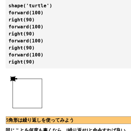
shape('turtle')

forward(100)

right(90)

forward(100)

right(90)

forward(100)

right(90)

forward(100)
5角形は繰り返しを使ってみよう
同じことを何度も書くなら。[繰り返せ]と命令すれば良い