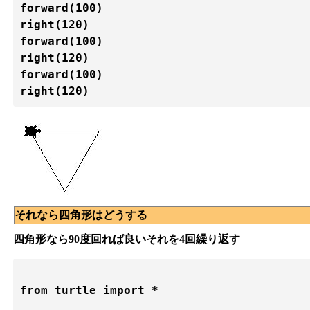
forward(100)

right(120)

forward(100)

right(120)

forward(100)

それなら四角形はどうする
四角形なら90度回れば良いそれを4回繰り返す
from turtle import *