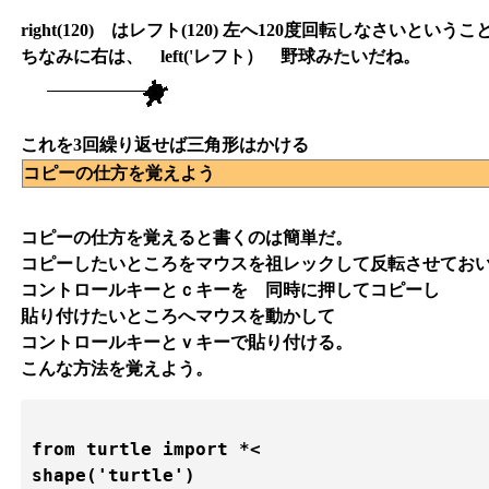
right(120) はレフト(120) 左へ120度回転しなさいという
ちなみに右は、 left('レフト） 野球みたいだね。
これを3回繰り返せば三角形はかける
コピーの仕方を覚えよう
コピーの仕方を覚えると書くのは簡単だ。
コピーしたいところをマウスを祖レックして反転させてお
コントロールキーとｃキーを 同時に押してコピーし
貼り付けたいところへマウスを動かして
コントロールキーとｖキーで貼り付ける。
こんな方法を覚えよう。
from turtle import *<

shape('turtle')
