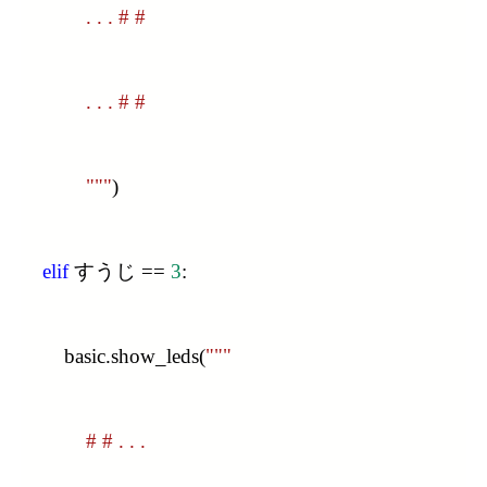
            . . . # #
            . . . # #
            """
)
elif
 すうじ == 
3
:
        basic.show_leds(
"""
            # # . . .