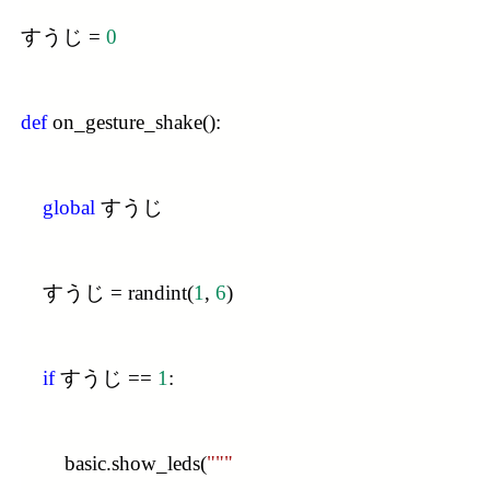
すうじ = 
0
def
 on_gesture_shake():
global
 すうじ
    すうじ = randint(
1
, 
6
)
if
 すうじ == 
1
:
        basic.show_leds(
"""