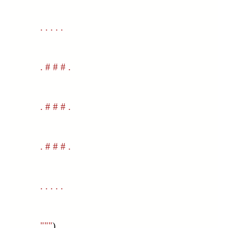
            . . . . .
            . # # # .
            . # # # .
            . # # # .
            . . . . .
            """
)