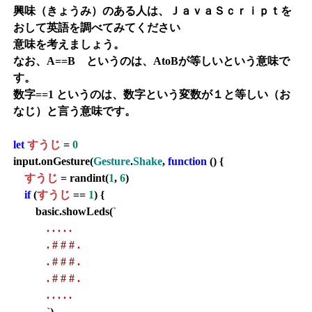
興味（きょうみ）のある人は、ＪａｖａＳｃｒｉｐｔを
おして英語を調べてみてください
意味を考えましょう。
なお、A==B というのは、AtoBが等しいという意味で
す。
数字==1 というのは、数字という変数が１と等しい（お
なじ）と言う意味です。
let
すうじ
=
0
input.onGesture(
Gesture
.
Shake
,
function
() {
すうじ
= randint(
1
,
6
)
if
(
すうじ
==
1
) {
basic.showLeds(
`
. . . . .
. # # # .
. # # # .
. # # # .
. . . . .
`
)