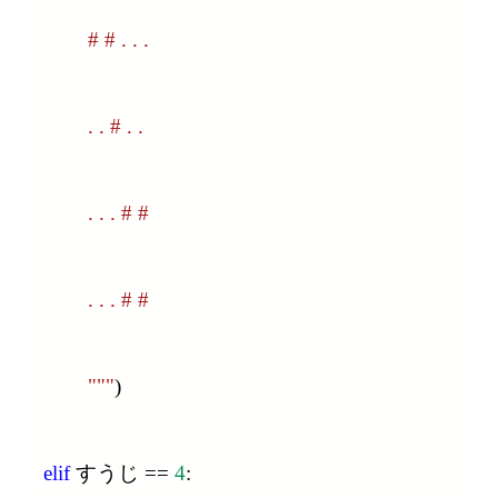
            # # . . .
            . . # . .
            . . . # #
            . . . # #
            """
)
elif
 すうじ == 
4
: