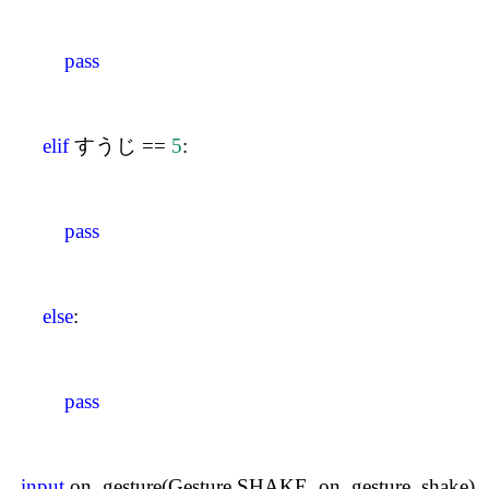
pass
elif
 すうじ == 
5
:
pass
else
:
pass
input
.on_gesture(Gesture.SHAKE, on_gesture_shake)