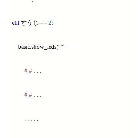
elif
 すうじ == 
2
:
        basic.show_leds(
"""
            # # . . .
            # # . . .
            . . . . .