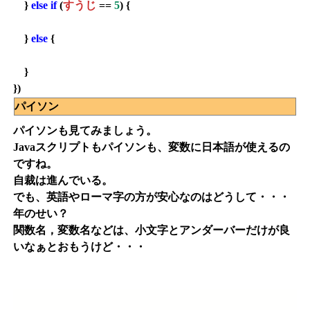
}
else
if
(
すうじ
==
5
) {
}
else
{
}
})
パイソン
パイソンも見てみましょう。
Javaスクリプトもパイソンも、変数に日本語が使えるの
ですね。
自裁は進んでいる。
でも、英語やローマ字の方が安心なのはどうして・・・
年のせい？
関数名，変数名などは、小文字とアンダーバーだけが良
いなぁとおもうけど・・・