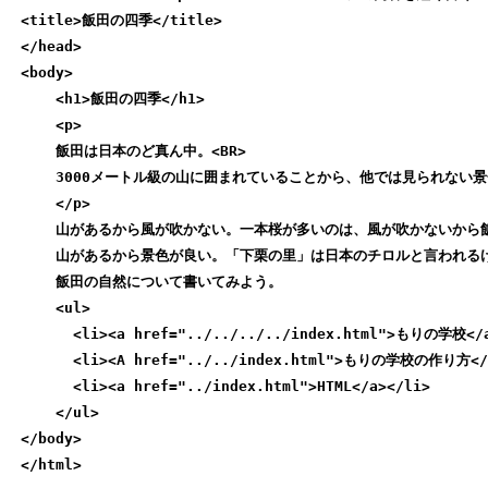
<title>飯田の四季</title>

</head>

<body>

    <h1>飯田の四季</h1>

    <p>

    飯田は日本のど真ん中。<BR>

    3000メートル級の山に囲まれていることから、他では見られない景色
    </p>

    山があるから風が吹かない。一本桜が多いのは、風が吹かないから飯
    山があるから景色が良い。「下栗の里」は日本のチロルと言われるけ
    飯田の自然について書いてみよう。

    <ul>

      <li><a href="../../../../index.html">もりの学校</a
      <li><A href="../../index.html">もりの学校の作り方</A
      <li><a href="../index.html">HTML</a></li>

    </ul>

</body>

</html>
