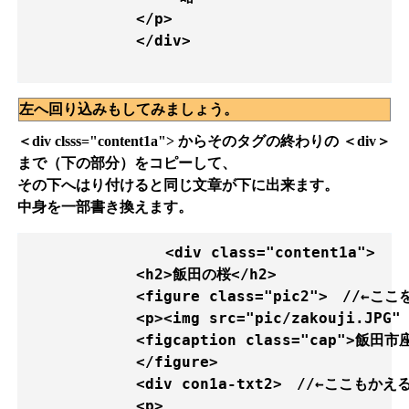
            </p>

            </div>

左へ回り込みもしてみましょう。
＜div clsss="content1a"> からそのタグの終わりの ＜div＞
まで（下の部分）をコピーして、
その下へはり付けると同じ文章が下に出来ます。
中身を一部書き換えます。
　　            <div class="content1a">

            <h2>飯田の桜</h2>

            <figure class="pic2">　//←ここ
            <p><img src="pic/zakouji.JPG"
            <figcaption class="cap">飯
            </figure>   

            <div con1a-txt2>　//←ここもかえる
            <p>
