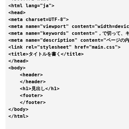
<html lang="ja">

<head>

<meta charset=UTF-8">

<meta name="viewport" content="width=devic
<meta name="keywords" content="，で切って
<meta name="description" content="ページ
<link rel="stylesheet" href="main.css"> 

<title>タイトルを書く</title>

</head>

<body>

    <header>

    </header> 

    <h1>見出し</h1>

    <footer>

    </footer>

</body>

</html>
