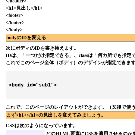
</header>
<h1>見出し</h1>
<footer>
</footer>
</body>
bodyのIDを変える
次にボディのIDを書き換えます。
IDは、「一つだけ指定できる」、classは「何カ所でも指
これでこのページ全体（ボディ）のデザインが指定できます
<body id="sub1">

これで、このページのレイアウトができます。（又後で使
まず<h1></h1>の見出しを変えてみましょう。
CSSは次のようになっています。
どのHTML要素にCSSを適用させるのか