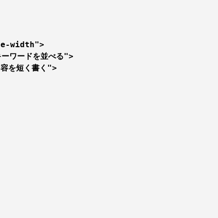
e-width">

、キーワードを並べる">

の内容を短く書く">
