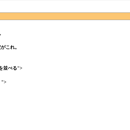
。
定がこれ。
ードを並べる">
く">