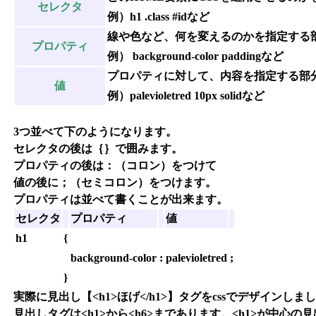
セレクタ
例）h1 .class #idなど
線や色など、何を変えるのかを指定する
プロパティ
例） background-color paddingなど
プロパティに対して、内容を指定する部
値
例）palevioletred 10px solidなど
3つ並べて下のようになります。
セレクタの後は｛｝で囲みます。
プロパティの後は：（コロン）をつけて
値の後に；（セミコロン）をつけます。
プロパティは並べて書くことが出来ます。
セレクタ
プロパティ
値
h1
{
background-color
:
palevioletred
;
}
実際に見出し【<h1>ほげ</h1>】タグをcssでデザインしま
見出しタグは<h1>から<h6>まであります。<h1>が中心