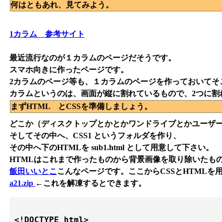
何はともあれ、見てみよう。
1カラム 参考サイト
最近流行なのが１カラムのページだそうです。
スマホ向きに作ったページです。
2カラムのページ等も、１カラムのページを作っておいてそ
カラムというのは、画面が縦に割れているもので、2つに割
まずHTML とCSSを準備しましょう。
どこか（ディスクトップとかとかワンドライブとかユーザーフォ
そしてその中へ、CSS1 というフォルダを作り、
その中へ下のHTMLを sub1.html として用意して下さい。
HTMLはこれまで作ったものから背景画像を取り除いたも
飯田いいとこ
こんなページです。ここからCSSとHTMLを
a21.zip
←これを解凍するとできます。
<!DOCTYPE html>
