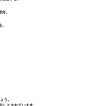
部分。
分。
しょう。
の見出しとされています。