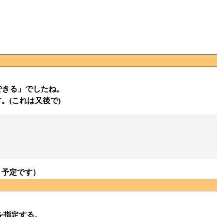
定できる」でしたね。
。(これは又後で)
う予定です）
を指定する。